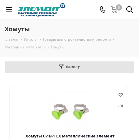
0
Хомуты
Главная
-
Каталог
-
Товары для строительства и ремонта
-
Расходные материалы
-
Хомуты
Фильтр
Хомуты СИБРТЕХ металлические элемент