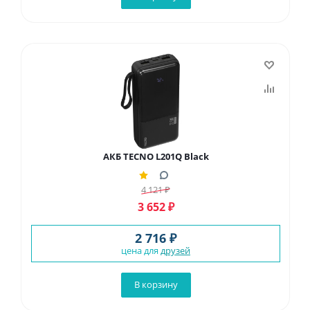
АКБ TECNO L201Q Black
4 121
₽
3 652
₽
2 716 ₽
цена для
друзей
В корзину