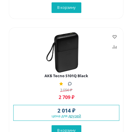
В корзину
АКБ Tecno S101Q Black
3 056
₽
2 709
₽
2 014 ₽
цена для
друзей
В корзину