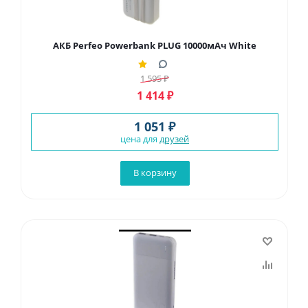
АКБ Perfeo Powerbank PLUG 10000мАч White
1 595
₽
1 414
₽
1 051 ₽
цена для
друзей
В корзину