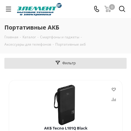
0
Портативные АКБ
Главная
-
Каталог
-
Смартфоны и гаджеты
-
Аксессуары для телефонов
-
Портативные акб
Фильтр
АКБ Tecno L101Q Black