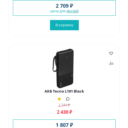
2 709 ₽
цена для
друзей
В корзину
АКБ Tecno L101 Black
2 741
₽
2 430
₽
1 807 ₽