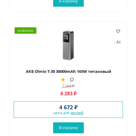
В корзину
НОВИНКА
АКБ Olmio T-30 30000mAh 165W титановый
7 088
₽
6 283
₽
4 672 ₽
цена для
друзей
В корзину