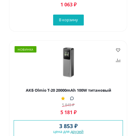
1 063
₽
В корзину
НОВИНКА
АКБ Olmio T-20 20000mAh 100W титановый
5 845
₽
5 181
₽
3 853 ₽
цена для
друзей