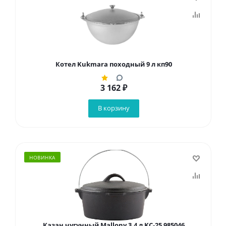
Котел Kukmara походный 9 л кп90
3 162
₽
В корзину
НОВИНКА
Казан чугунный Mallony 3,4 л KС-25 985046