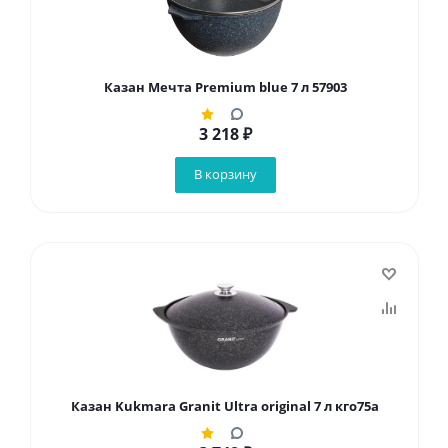
Казан Мечта Premium blue 7 л 57903
3 218
₽
В корзину
Казан Kukmara Granit Ultra original 7 л кго75а