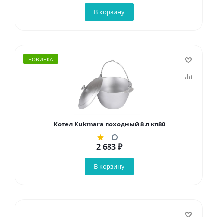
В корзину
НОВИНКА
Котел Kukmara походный 8 л кп80
2 683
₽
В корзину