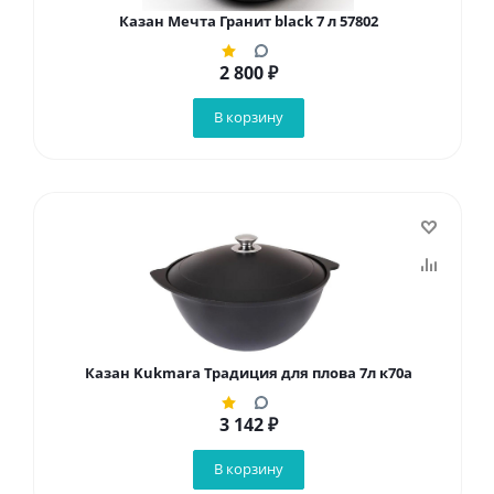
Казан Мечта Гранит black 7 л 57802
2 800
₽
В корзину
Казан Kukmara Традиция для плова 7л к70а
3 142
₽
В корзину