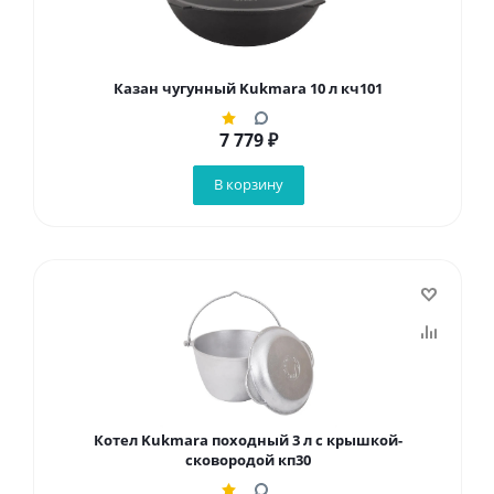
Казан чугунный Kukmara 10 л кч101
7 779
₽
В корзину
Котел Kukmara походный 3 л с крышкой-
сковородой кп30