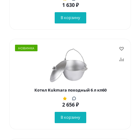
1 630
₽
В корзину
НОВИНКА
Котел Kukmara походный 6 л кп60
2 656
₽
В корзину