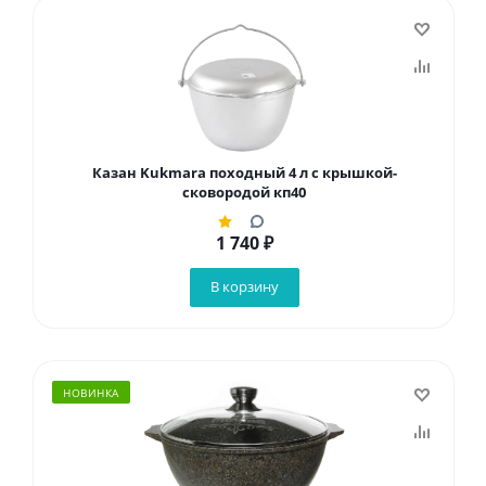
Казан Kukmara походный 4 л с крышкой-
сковородой кп40
1 740
₽
В корзину
НОВИНКА