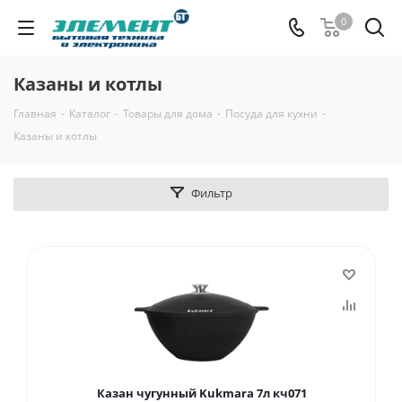
0
Казаны и котлы
Главная
-
Каталог
-
Товары для дома
-
Посуда для кухни
-
Казаны и котлы
Фильтр
Казан чугунный Kukmara 7л кч071