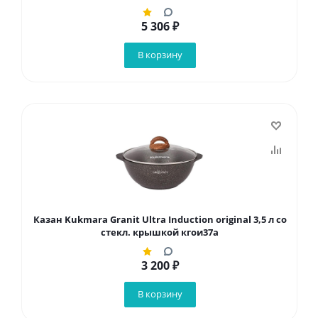
5 306
₽
В корзину
Казан Kukmara Granit Ultra Induction original 3,5 л со
стекл. крышкой кгои37а
3 200
₽
В корзину