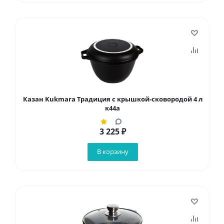
Казан Kukmara Традиция с крышкой-сковородой 4 л
к44а
3 225
₽
В корзину