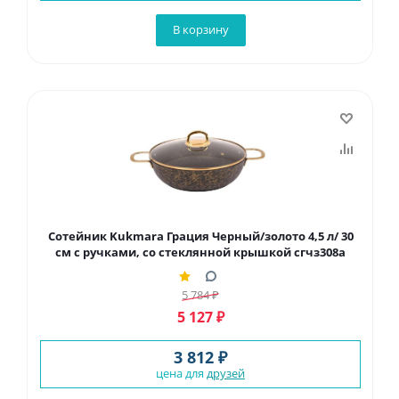
В корзину
Сотейник Kukmara Грация Черный/золото 4,5 л/ 30
см с ручками, со стеклянной крышкой сгчз308а
5 784
₽
5 127
₽
3 812 ₽
цена для
друзей