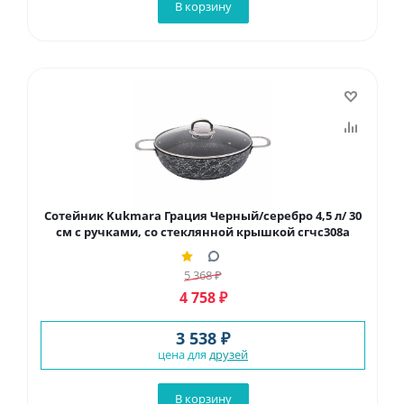
В корзину
Сотейник Kukmara Грация Черный/серебро 4,5 л/ 30
см с ручками, со стеклянной крышкой сгчс308а
5 368
₽
4 758
₽
3 538 ₽
цена для
друзей
В корзину