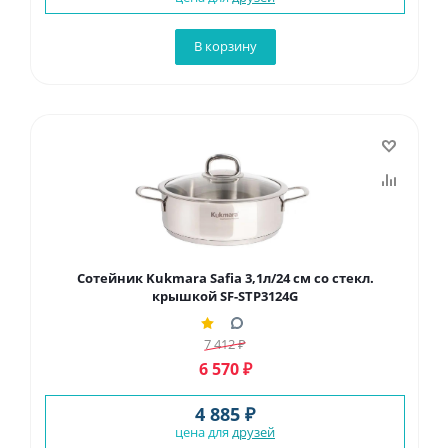
В корзину
Сотейник Kukmara Safia 3,1л/24 см со стекл.
крышкой SF-STP3124G
7 412
₽
6 570
₽
4 885 ₽
цена для
друзей