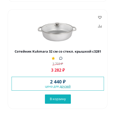
Сотейник Kukmara 32 см со стекл. крышкой с3281
3 703
₽
3 282
₽
2 440 ₽
цена для
друзей
В корзину