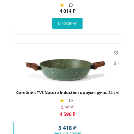
4 014
₽
В корзину
Сотейник TVS Natura Induction с двумя ручк. 24 см
5 185
₽
4 596
₽
3 418 ₽
цена для
друзей