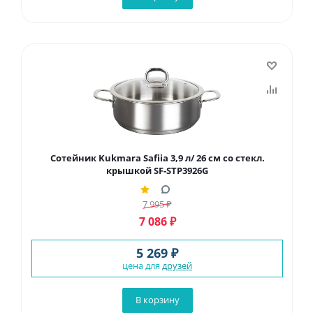
Сотейник Kukmara Safiia 3,9 л/ 26 см со стекл.
крышкой SF-STP3926G
7 995
₽
7 086
₽
5 269 ₽
цена для
друзей
В корзину