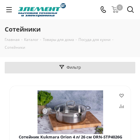
0
Сотейники
Главная
-
Каталог
-
Товары для дома
-
Посуда для кухни
-
Сотейники
Фильтр
Сотейник Kukmara Orion 4 л/ 26 см ORN-STP4026G