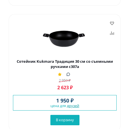
Сотейник Kukmara Традиция 30 см со съемными
ручками с307а
2 959
₽
2 623
₽
1 950 ₽
цена для
друзей
В корзину