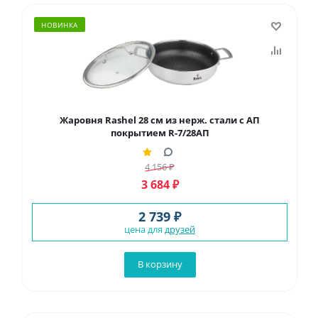
НОВИНКА
Жаровня Rashel 28 см из нерж. стали с АП
покрытием R-7/28AП
4 156
₽
3 684
₽
2 739 ₽
цена для
друзей
В корзину