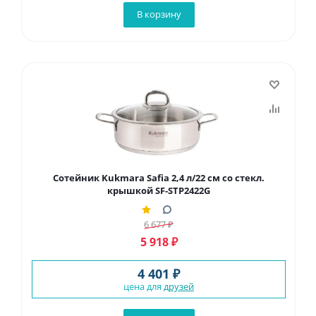
В корзину
Сотейник Kukmara Safia 2,4 л/22 см со стекл.
крышкой SF-STP2422G
6 677
₽
5 918
₽
4 401 ₽
цена для
друзей