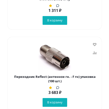
1 311
₽
В корзину
Переходник Reflect (антенное гн. - F гн) упаковка
(100 шт.)
3 683
₽
В корзину