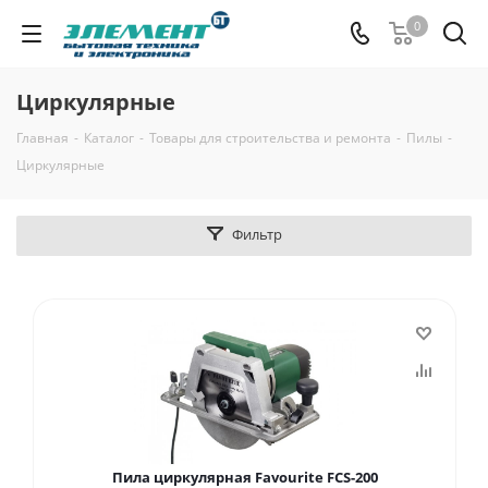
0
Циркулярные
Главная
-
Каталог
-
Товары для строительства и ремонта
-
Пилы
-
Циркулярные
Фильтр
Пила циркулярная Favourite FCS-200