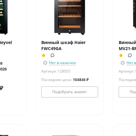
eyvel
Винный шкаф Haier
Винный
FWC49GA
MV21-BF
Нет в наличии
Нет 
26
2026
Артикул: 128055
Артикул:
Последняя цена:
104846 ₽
Последня
₽
Подобрать аналог
По