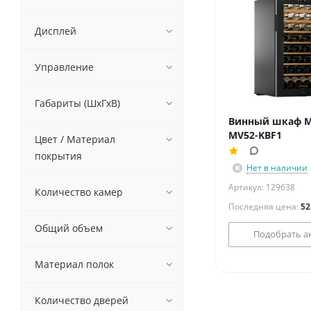
Дисплей
Управление
Габариты (ШxГxВ)
Винный шкаф M
MV52-KBF1
Цвет / Материал
покрытия
Нет в наличии
Артикул: 129638
Количество камер
Последняя цена:
52
Общий объем
Подобрать а
Материал полок
Количество дверей