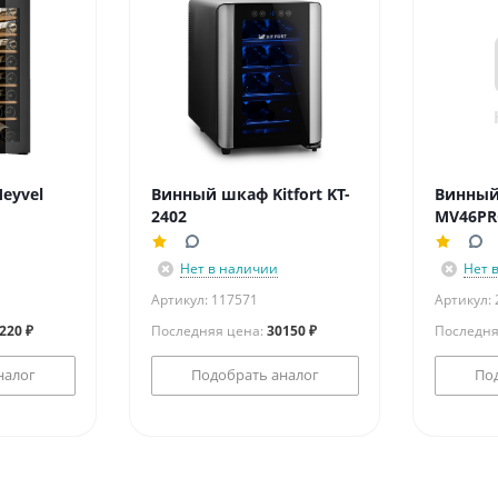
eyvel
Винный шкаф Kitfort KT-
Винный
2402
MV46PR
Нет в наличии
Нет 
Артикул: 117571
Артикул:
220 ₽
Последняя цена:
30150 ₽
Последня
налог
Подобрать аналог
По