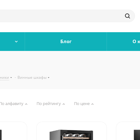
Блог
О 
ьники
-
Винные шкафы
По алфавиту
По рейтингу
По цене