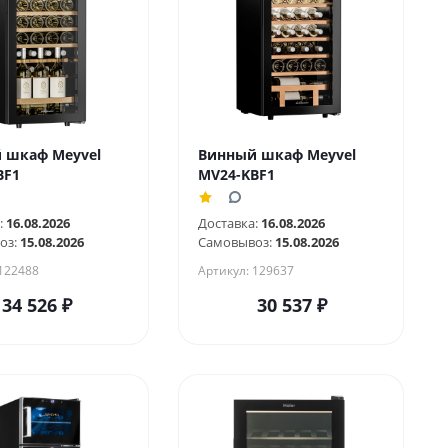
 шкаф Meyvel
Винный шкаф Meyvel
BF1
MV24-KBF1
:
16.08.2026
Доставка:
16.08.2026
оз:
15.08.2026
Самовывоз:
15.08.2026
 122488
Артикул: 129637
34 526
₽
30 537
₽