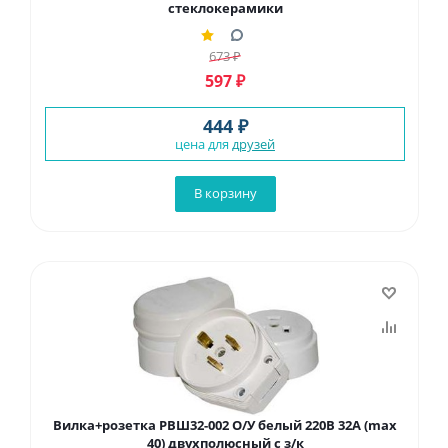
стеклокерамики
673
₽
597
₽
444 ₽
цена для
друзей
В корзину
Вилка+розетка РВШ32-002 О/У белый 220В 32А (max
40) двухполюсный с з/к