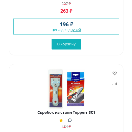
297
₽
263
₽
196 ₽
цена для
друзей
В корзину
Скребок из стали Topperr SC1
484
₽