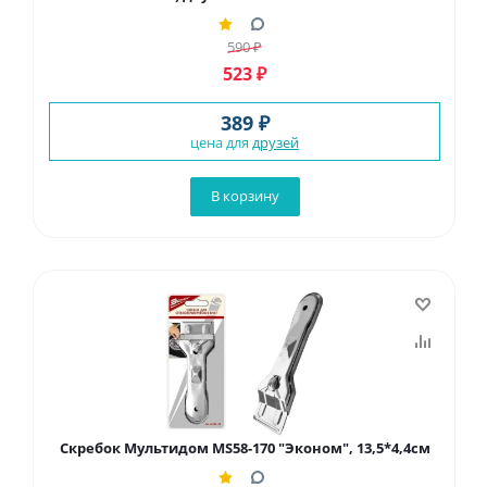
590
₽
523
₽
389 ₽
цена для
друзей
В корзину
Скребок Мультидом MS58-170 "Эконом", 13,5*4,4см