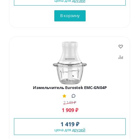
цена для
друзей
В корзину
Измельчитель Eurostek EMC-GN04P
2 149
₽
1 909
₽
1 419 ₽
цена для
друзей