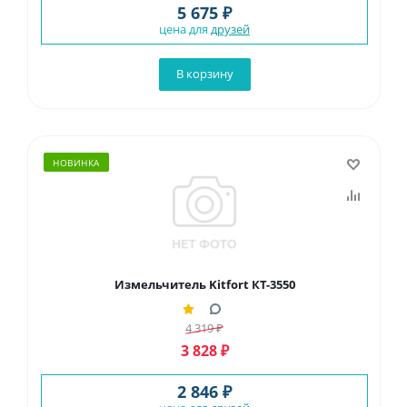
5 675 ₽
цена для
друзей
В корзину
НОВИНКА
Измельчитель Kitfort КТ-3550
4 319
₽
3 828
₽
2 846 ₽