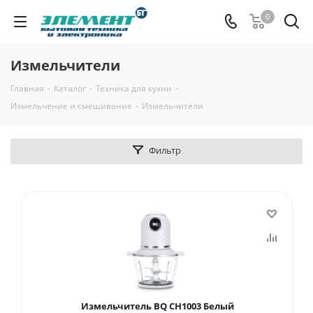
0
Измельчители
Главная
-
Каталог
-
Техника для кухни
-
Измельчение и смешивание
-
Измельчители
Фильтр
Измельчитель BQ CH1003 Белый