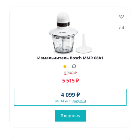
Измельчитель Bosch MMR 08A1
6 210
₽
5 515
₽
4 099 ₽
цена для
друзей
В корзину