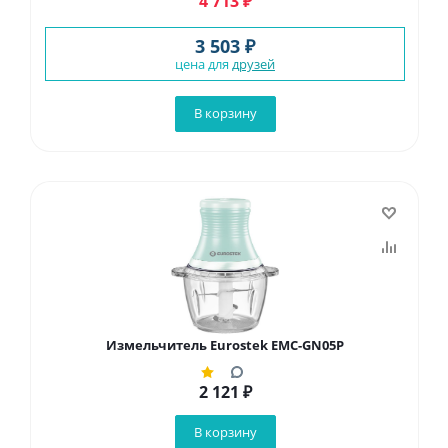
4 713
₽
3 503 ₽
цена для
друзей
В корзину
Измельчитель Eurostek EMC-GN05P
2 121
₽
В корзину