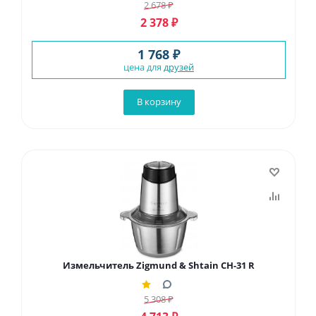
2 678
₽
2 378
₽
1 768 ₽
цена для
друзей
В корзину
Измельчитель Zigmund & Shtain CH-31 R
5 308
₽