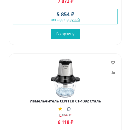
7 872
₽
5 854 ₽
цена для
друзей
В корзину
Измельчитель CENTEK CT-1392 Сталь
6 890
₽
6 118
₽