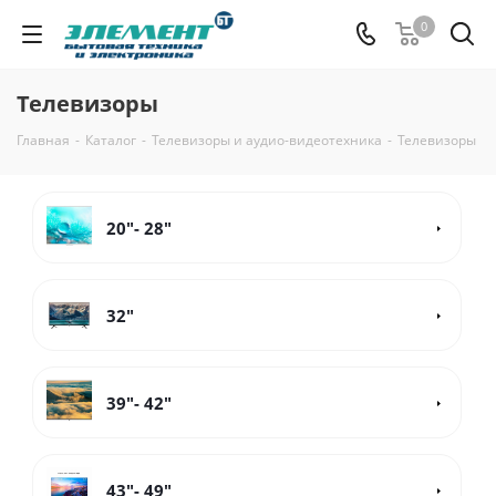
0
Телевизоры
Главная
-
Каталог
-
Телевизоры и аудио-видеотехника
-
Телевизоры
20"- 28"
32"
39"- 42"
43"- 49"