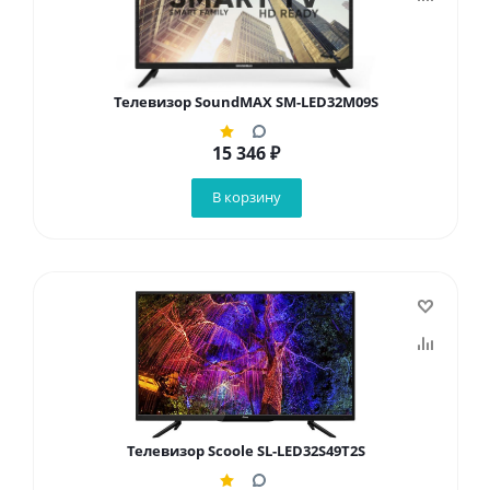
Телевизор SoundMAX SM-LED32M09S
15 346
₽
В корзину
Телевизор Scoole SL-LED32S49T2S