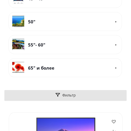
50"
55"- 60"
65" и более
Фильтр