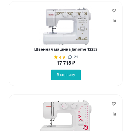
Швейная машина Janome 1225S
4.9
21
17 718
₽
В корзину