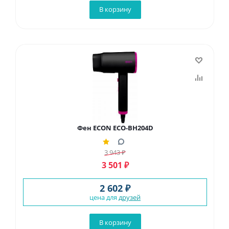
В корзину
Фен ECON ECO-BH204D
3 943
₽
3 501
₽
2 602 ₽
цена для
друзей
В корзину