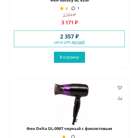
Фен Galaxy GL 4330
4
1
3 571
₽
3 171
₽
2 357 ₽
цена для
друзей
В корзину
Фен Delta DL-0907 черный с фиолетовым