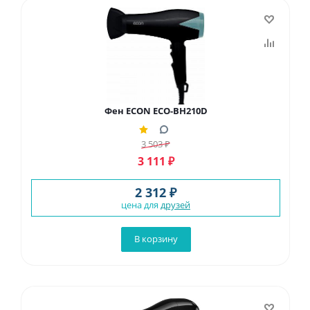
Фен ECON ECO-BH210D
3 503
₽
3 111
₽
2 312 ₽
цена для
друзей
В корзину