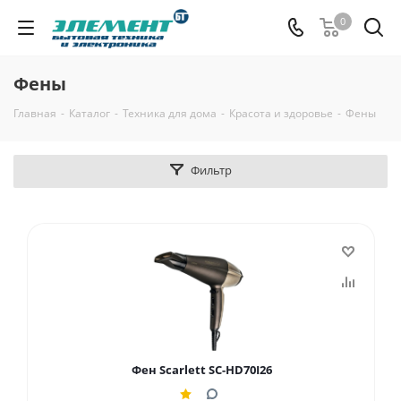
0
Фены
Главная
-
Каталог
-
Техника для дома
-
Красота и здоровье
-
Фены
Фильтр
Фен Scarlett SC-HD70I26