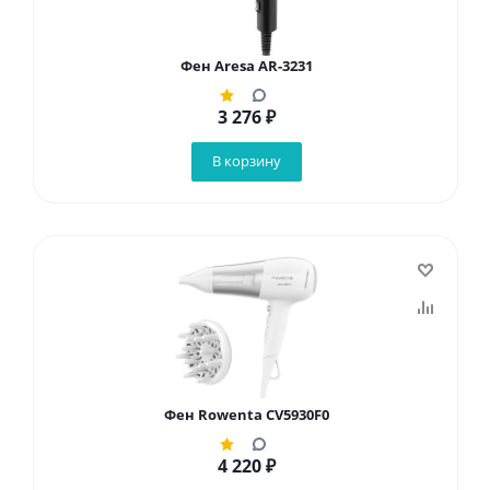
Фен Aresa AR-3231
3 276
₽
В корзину
Фен Rowenta CV5930F0
4 220
₽