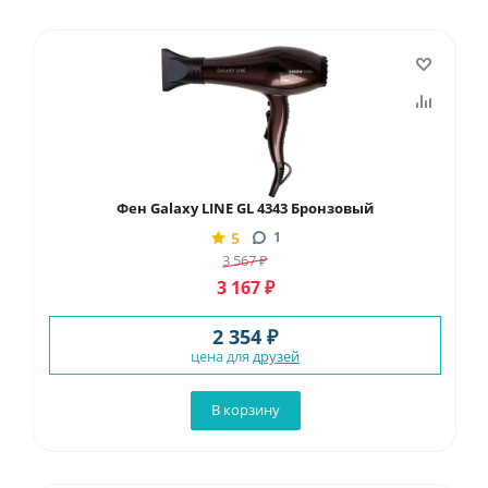
Фен Galaxy LINE GL 4343 Бронзовый
5
1
3 567
₽
3 167
₽
2 354 ₽
цена для
друзей
В корзину