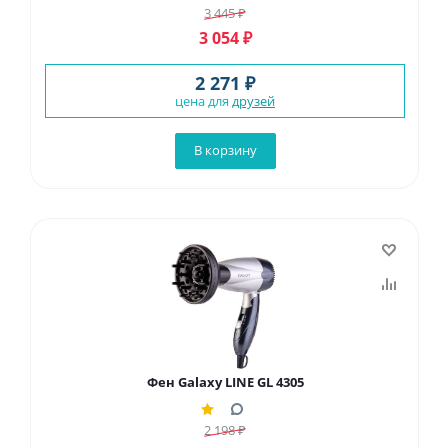
3 445
₽
3 054
₽
2 271 ₽
цена для
друзей
В корзину
Фен Galaxy LINE GL 4305
2 198
₽