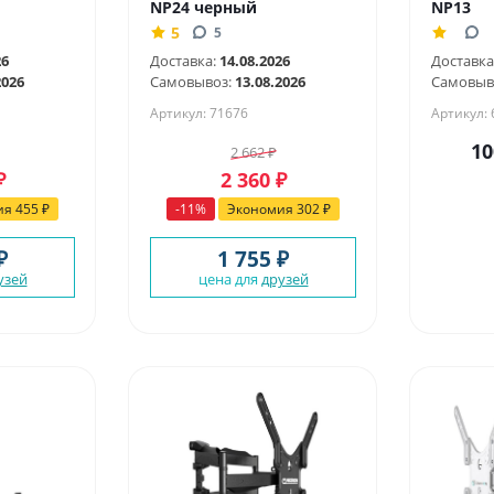
NP24 черный
NP13
5
5
26
Доставка:
14.08.2026
Доставка
2026
Самовывоз:
13.08.2026
Самовыв
Артикул: 71676
Артикул:
10
2 662
₽
₽
2 360
₽
ия
455
₽
-
11
%
Экономия
302
₽
₽
1 755 ₽
узей
цена для
друзей