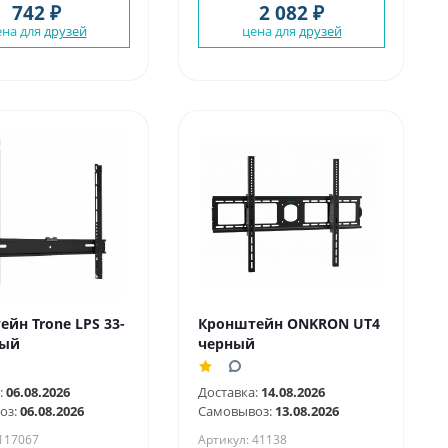
742 ₽
2 082 ₽
ена для
друзей
цена для
друзей
йн Trone LPS 33-
Кронштейн ONKRON UT4
ный
черный
:
06.08.2026
Доставка:
14.08.2026
оз:
06.08.2026
Самовывоз:
13.08.2026
 117067
Артикул: 41138