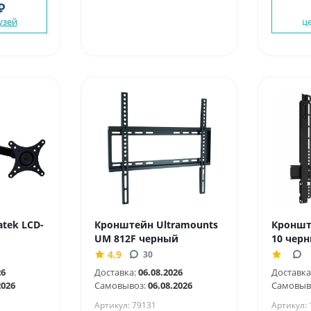
₽
узей
ц
tek LCD-
Кронштейн Ultramounts
Кронште
UM 812F черный
10 чер
4.9
30
26
Доставка:
06.08.2026
Доставка
2026
Самовывоз:
06.08.2026
Самовыв
Артикул: 79131
Артикул: