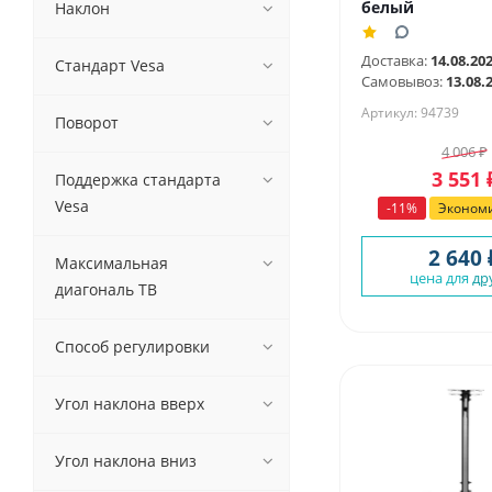
белый
Наклон
Доставка:
14.08.20
Стандарт Vesa
Самовывоз:
13.08.
Артикул: 94739
Поворот
4 006
₽
3 551
Поддержка стандарта
Vesa
-
11
%
Эконом
2 640 
Максимальная
цена для
др
диагональ ТВ
Способ регулировки
Угол наклона вверх
Угол наклона вниз