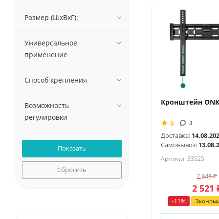
Размер (ШxВxГ):
Универсальное
применение
Способ крепления
Кронштейн ON
Возможность
регулировки
5
3
Доставка:
14.08.20
Самовывоз:
13.08.
Артикул: 33525
Сбросить
2 845
₽
2 521
-
11
%
Эконом