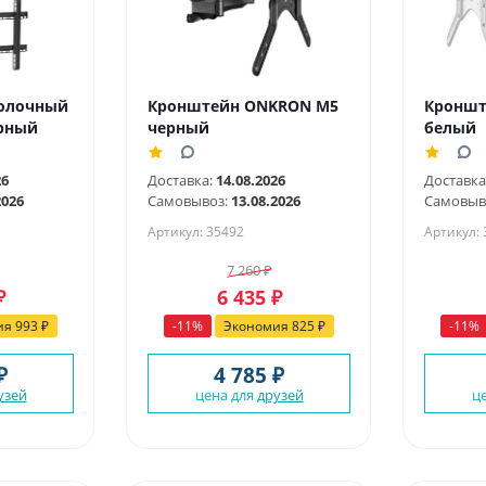
олочный
Кронштейн ONKRON M5
Кроншт
рный
черный
белый
26
Доставка:
14.08.2026
Доставка
2026
Самовывоз:
13.08.2026
Самовыв
Артикул: 35492
Артикул:
7 260
₽
₽
6 435
₽
ия
993
₽
-
11
%
Экономия
825
₽
-
11
%
₽
4 785 ₽
узей
цена для
друзей
ц