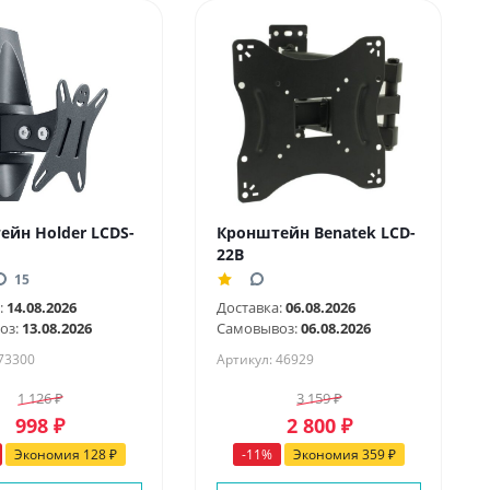
ейн Holder LCDS-
Кронштейн Benatek LCD-
22B
15
:
14.08.2026
Доставка:
06.08.2026
оз:
13.08.2026
Самовывоз:
06.08.2026
 73300
Артикул: 46929
1 126
₽
3 159
₽
998
₽
2 800
₽
Экономия
128
₽
-
11
%
Экономия
359
₽