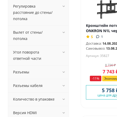
Регулировка
расстояние до стены/
потолка
Кронштейн пот
ONKRON N1L че
Вылет от стены/
5
1
потолка
Доставка:
14.08.20
Самовывоз:
13.08.
Угол поворота
Артикул: 35827
ответной части
8 736
₽
7 743
Разъемы
-
11
%
Эконом
Разъемы кабеля
5 758 
цена для
др
Количество в упаковке
Версия HDMI