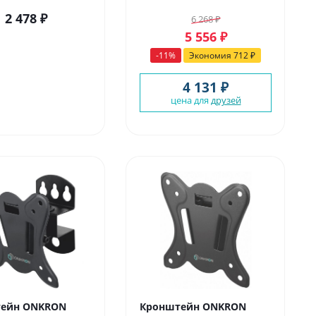
2 478
₽
6 268
₽
5 556
₽
-
11
%
Экономия
712
₽
4 131 ₽
цена для
друзей
ейн ONKRON
Кронштейн ONKRON