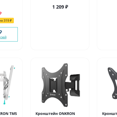
1 209
₽
₽
ия
319
₽
₽
узей
KRON TM5
Кронштейн ONKRON
Кроншт