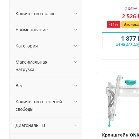
2 845
₽
Количество полок
2 526
-
11
%
Эконом
Наименование
1 877 
цена для
др
Категория
Максимальная
нагрузка
Вес
Количество степеней
свободы
Диагональ ТВ
Кронштейн ON