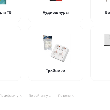
для ТВ
Аудиошнуры
В
ы
Тройники
По алфавиту
По рейтингу
По цене