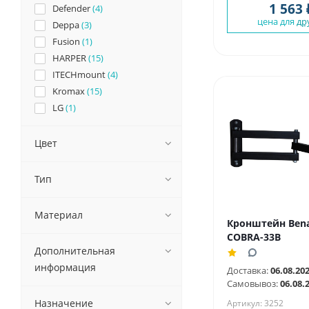
1 563 
Defender
(4)
цена для
др
Deppa
(3)
Fusion
(1)
HARPER
(15)
ITECHmount
(4)
Kromax
(15)
LG
(1)
Manya
(4)
ONKRON
(46)
Цвет
Olto
(1)
Perfeo
(24)
Тип
Philips
(1)
TELEFUNKEN
(1)
Материал
Кронштейн Bena
Trone
(27)
COBRA-33B
VR
(3)
Дополнительная
СИГНАЛ ELECTRONICS
(8)
информация
Доставка:
06.08.20
Урал
(3)
Самовывоз:
06.08.
Назначение
Артикул: 3252