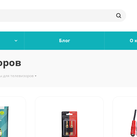
Блог
О 
оров
ы для телевизоров