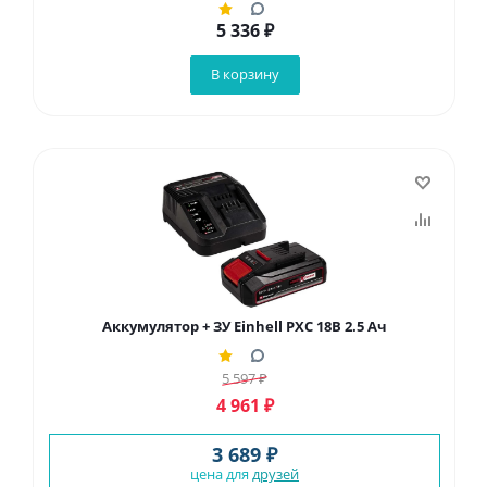
5 336
₽
В корзину
Аккумулятор + ЗУ Einhell PXC 18В 2.5 Ач
5 597
₽
4 961
₽
3 689 ₽
цена для
друзей