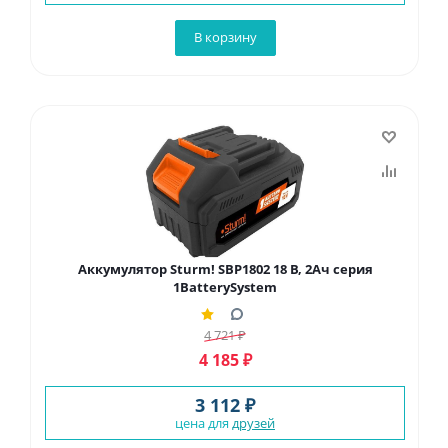
В корзину
Аккумулятор Sturm! SBP1802 18 В, 2Ач серия
1BatterySystem
4 721
₽
4 185
₽
3 112 ₽
цена для
друзей