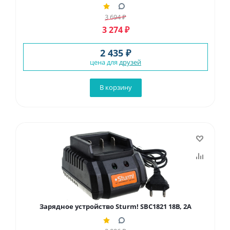
3 694
₽
3 274
₽
2 435 ₽
цена для
друзей
В корзину
Зарядное устройство Sturm! SBC1821 18В, 2А