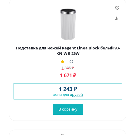
Подставка для ножей Regent Linea Block белый 93-
KN-WB-25W
1 885
₽
1 671
₽
1 243 ₽
цена для
друзей
В корзину