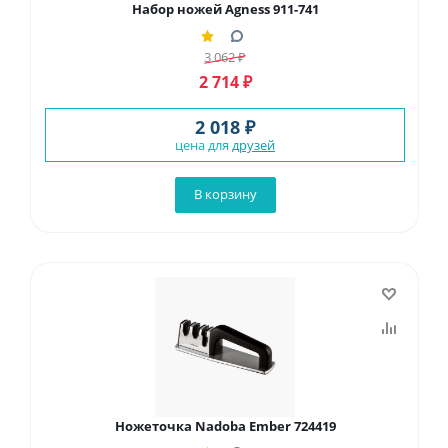
Набор ножей Agness 911-741
3 062
₽
2 714
₽
2 018 ₽
цена для
друзей
В корзину
Ножеточка Nadoba Ember 724419