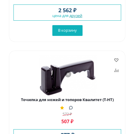
2 562 ₽
цена для
друзей
В корзину
Точилка для ножей и топоров Квалитет (Т-НТ)
572
₽
507
₽