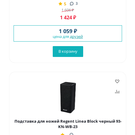
5
3
1 606
₽
1 424
₽
1 059 ₽
цена для
друзей
В корзину
Подставка для ножей Regent Linea Block черный 93-
KN-WB-23