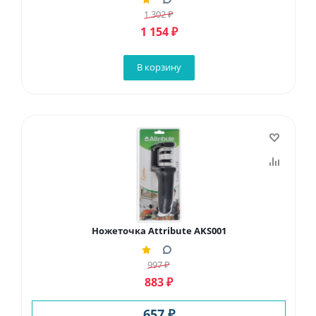
1 302
₽
1 154
₽
В корзину
Ножеточка Attribute AKS001
997
₽
883
₽
657 ₽