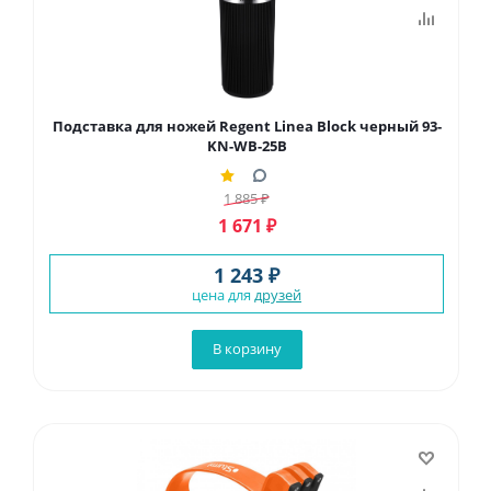
Подставка для ножей Regent Linea Block черный 93-
KN-WB-25B
1 885
₽
1 671
₽
1 243 ₽
цена для
друзей
В корзину