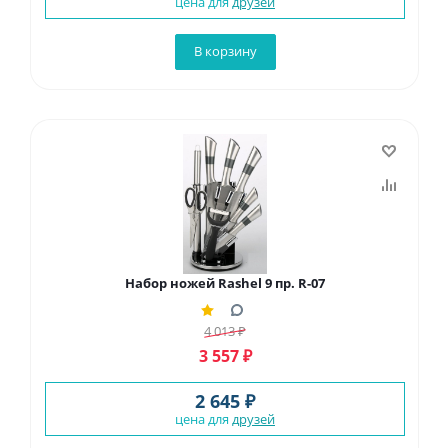
цена для
друзей
В корзину
Набор ножей Rashel 9 пр. R-07
4 013
₽
3 557
₽
2 645 ₽
цена для
друзей