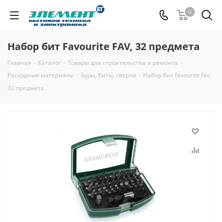
0
Набор бит Favourite FAV, 32 предмета
Главная
-
Каталог
-
Товары для строительства и ремонта
-
Расходные материалы
-
Буры, биты, сверла
-
Набор бит favourite fav,
32 предмета