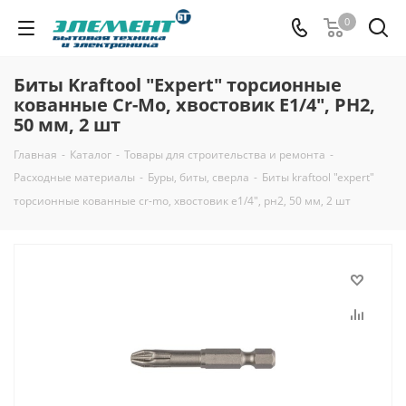
0
Биты Kraftool "Expert" торсионные
кованные Cr-Mo, хвостовик Е1/4", РН2,
50 мм, 2 шт
Главная
-
Каталог
-
Товары для строительства и ремонта
-
Расходные материалы
-
Буры, биты, сверла
-
Биты kraftool "expert"
торсионные кованные cr-mo, хвостовик е1/4", рн2, 50 мм, 2 шт