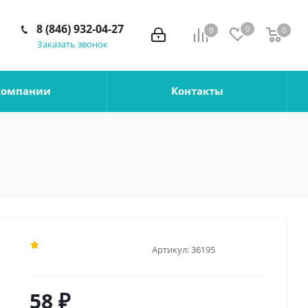
8 (846) 932-04-27
0
0
0
0
Заказать звонок
компании
Контакты
Артикул:
36195
58
₽