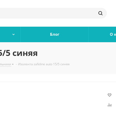
Блог
О 
5/5 синяя
льники
-
Изолента safeline auto 15/5 синяя