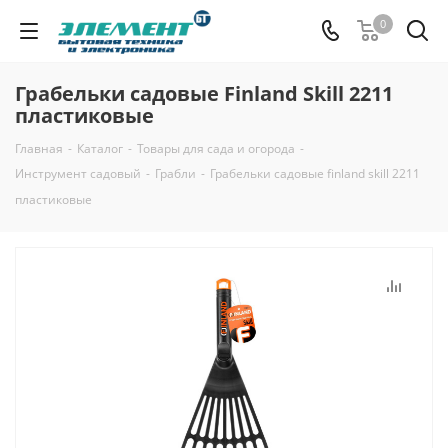
0
Грабельки садовые Finland Skill 2211
пластиковые
Главная
-
Каталог
-
Товары для сада и огорода
-
Инструмент садовый
-
Грабли
-
Грабельки садовые finland skill 2211
пластиковые