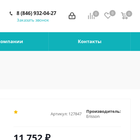
8 (846) 932-04-27
0
0
0
0
Заказать звонок
компании
Контакты
Производитель:
Артикул:
127847
Erisson
11 752
₽