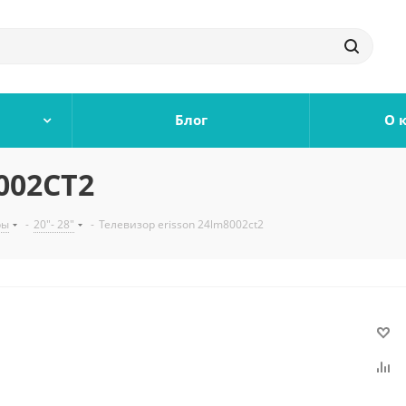
Блог
О 
002CT2
ры
-
20"- 28"
-
Телевизор erisson 24lm8002ct2