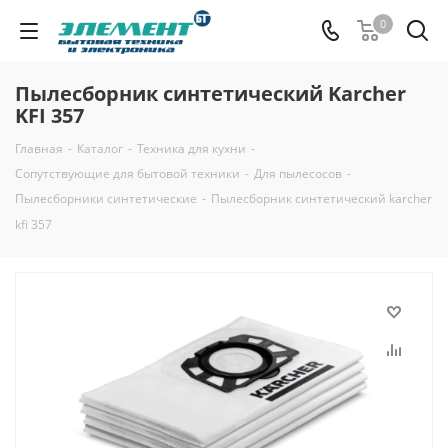
0
Пылесборник синтетический Karcher
KFI 357
Главная
-
Каталог
-
Техника для кухни
-
Сопутствующие для бытовой техники
-
Для пылесосов
-
Пылесборники синтетические
-
Пылесборник синтетический karcher
kfi 357