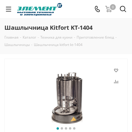
0
Шашлычница Kitfort KT-1404
Главная
-
Каталог
-
Техника для кухни
-
Приготовление блюд
-
Шашлычницы
-
Шашлычница kitfort kt-1404