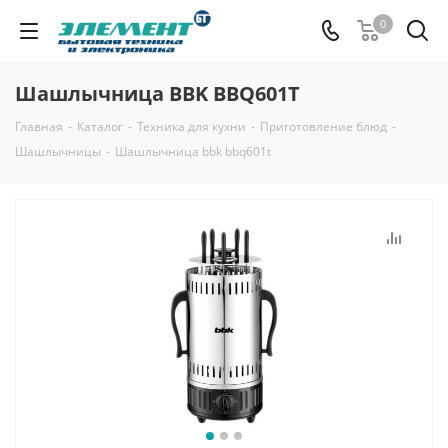
0
Шашлычница BBK BBQ601T
Главная
-
Каталог
-
Техника для кухни
-
Приготовление блюд
-
Шашлычницы
-
Шашлычница bbk bbq601t