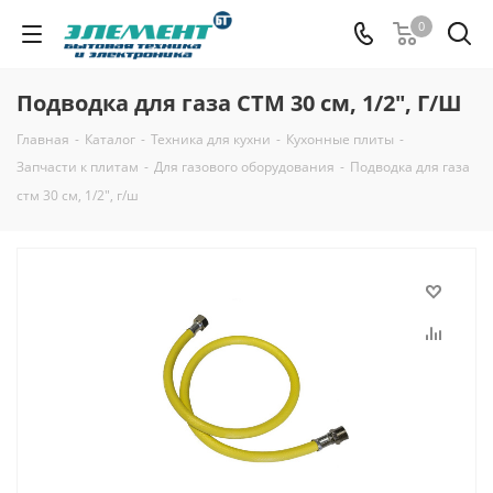
0
Подводка для газа СТМ 30 см, 1/2", Г/Ш
Главная
-
Каталог
-
Техника для кухни
-
Кухонные плиты
-
Запчасти к плитам
-
Для газового оборудования
-
Подводка для газа
стм 30 см, 1/2", г/ш