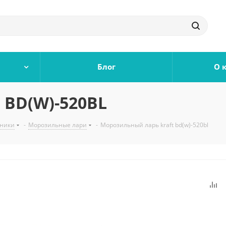
Блог
О 
 BD(W)-520BL
ьники
-
Морозильные лари
-
Морозильный ларь kraft bd(w)-520bl