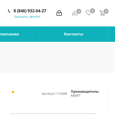
8 (846) 932-04-27
0
0
0
0
Заказать звонок
компании
Контакты
Производитель:
Артикул:
114268
KRAFT