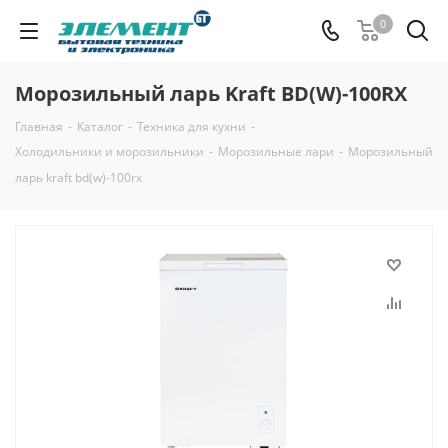
0
Морозильный ларь Kraft BD(W)-100RX
Главная
-
Каталог
-
Техника для кухни
-
Холодильники и морозильники
-
Морозильные лари
-
Морозильный
ларь kraft bd(w)-100rx