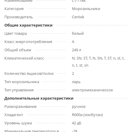
Наименование
CT-1788
Категория
Морозильники
Производитель
Centek
Общие характеристики
Цвет товара
белый
Класс энергопотребления
A
Общий объем
249 л
Климатический класс
N, SN, ST, T, N, SN, T, ST, n, st, t,
n, t, st, sn
Количество ящиков/полок
2
Тип морозильника
ларь
Тип управления
электромеханическое
Дополнительные характеристики
Размораживание
ручное
Хладагент
R600a (изобутан)
Уровень шума
42 дБ
Минимальная температура в
-28