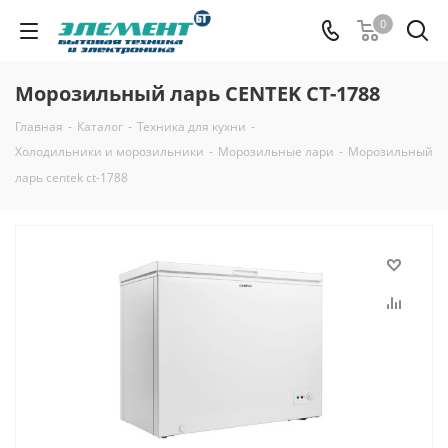
0
Морозильный ларь CENTEK CT-1788
Главная
-
Каталог
-
Техника для кухни
-
Холодильники и морозильники
-
Морозильные лари
-
Морозильный
ларь centek ct-1788