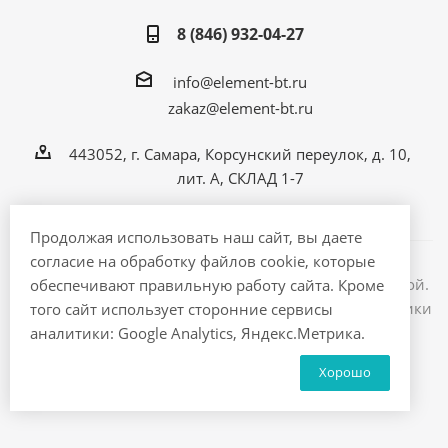
8 (846) 932-04-27
info@element-bt.ru
zakaz@element-bt.ru
443052, г. Самара, Корсунский переулок, д. 10,
лит. А, СКЛАД 1-7
Продолжая использовать наш сайт, вы даете
согласие на обработку файлов cookie, которые
Информация на сайте не является публичной офертой.
обеспечивают правильную работу сайта. Кроме
2026 © ЭлементБТ - интернет магазин бытовой техники
того сайт использует сторонние сервисы
и электроники
аналитики: Google Analytics, Яндекс.Метрика.
Хорошо