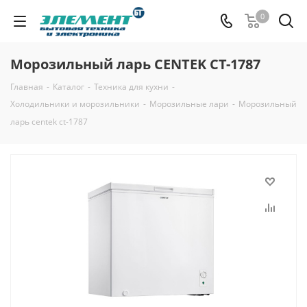
0
Морозильный ларь CENTEK CT-1787
Главная
-
Каталог
-
Техника для кухни
-
Холодильники и морозильники
-
Морозильные лари
-
Морозильный
ларь centek ct-1787