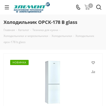
0
Холодильник ОРСК-178 B glass
Главная
-
Каталог
-
Техника для кухни
-
Холодильники и морозильники
-
Холодильники
-
Холодильник
орск-178 b glass
НОВИНКА