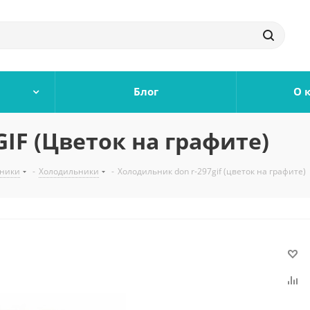
Блог
О 
IF (Цветок на графите)
ьники
-
Холодильники
-
Холодильник don r-297gif (цветок на графите)