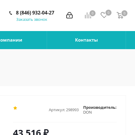
8 (846) 932-04-27
0
0
0
0
Заказать звонок
компании
Контакты
Производитель:
Артикул:
298993
DON
43 516
₽