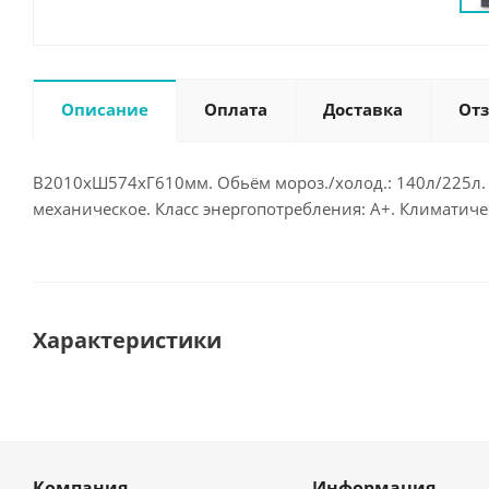
Описание
Оплата
Доставка
От
В2010хШ574хГ610мм. Обьём мороз./холод.: 140л/225л. М
механическое. Класс энергопотребления: A+. Климатиче
Характеристики
Компания
Информация