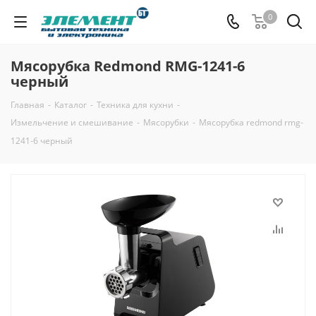
0
Мясорубка Redmond RMG-1241-6
черный
Главная
-
Каталог
-
Техника для кухни
-
Измельчение и смешивание
-
Мясорубки
-
Мясорубка redmond rmg-
1241-6 черный