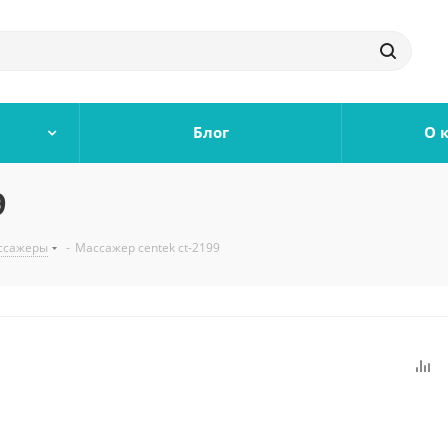
Блог
О 
9
ссажеры
-
Массажер centek ct-2199