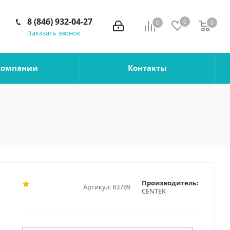
8 (846) 932-04-27
0
0
0
0
Заказать звонок
компании
Контакты
Производитель:
Артикул:
83789
CENTEK