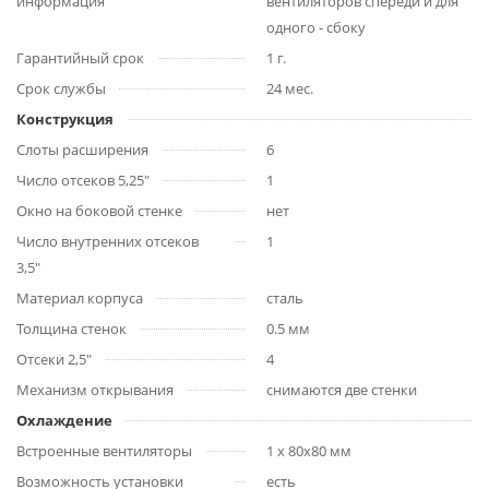
информация
вентиляторов спереди и для
одного - сбоку
Гарантийный срок
1 г.
Срок службы
24 мес.
Конструкция
Слоты расширения
6
Число отсеков 5,25"
1
Окно на боковой стенке
нет
Число внутренних отсеков
1
3,5"
Материал корпуса
сталь
Толщина стенок
0.5 мм
Отсеки 2,5"
4
Механизм открывания
снимаются две стенки
Охлаждение
Встроенные вентиляторы
1 x 80x80 мм
Возможность установки
есть