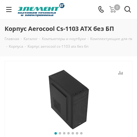
0
Корпус Aerocool Cs-1103 ATX без БП
Главная
-
Каталог
-
Компьютеры и ноутбуки
-
Комплектующие для пк
-
Корпуса
-
Корпус aerocool cs-1103 atx без бп