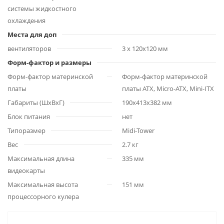
системы жидкостного
охлаждения
Места для доп
вентиляторов
3 x 120x120 мм
Форм-фактор и размеры
Форм-фактор материнской
Форм-фактор материнской
платы
платы ATX, Micro-ATX, Mini-ITX
Габариты (ШхВхГ)
190x413x382 мм
Блок питания
нет
Типоразмер
Midi-Tower
Вес
2.7 кг
Максимальная длина
335 мм
видеокарты
Максимальная высота
151 мм
процессорного кулера