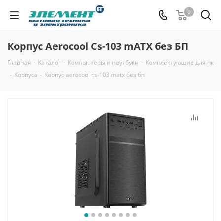
0
Корпус Aerocool Cs-103 mATX без БП
Главная
-
Каталог
-
Компьютеры и ноутбуки
-
Комплектующие для пк
-
Корпуса
-
Корпус aerocool cs-103 matx без бп