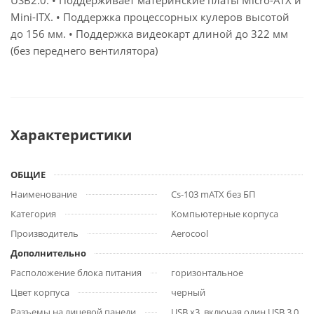
USB2.0. • Поддерживает материнские платы Micro-ATX и
Mini-ITX. • Поддержка процессорных кулеров высотой
до 156 мм. • Поддержка видеокарт длиной до 322 мм
(без переднего вентилятора)
Характеристики
ОБЩИЕ
Наименование
Cs-103 mATX без БП
Категория
Компьютерные корпуса
Производитель
Aerocool
Дополнительно
Расположение блока питания
горизонтальное
Цвет корпуса
черный
Разъемы на лицевой панели
USB x3, включая один USB 3.0,